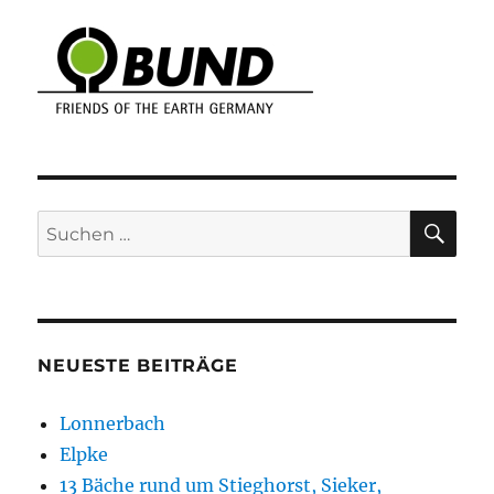
SU
Suchen
nach:
NEUESTE BEITRÄGE
Lonnerbach
Elpke
13 Bäche rund um Stieghorst, Sieker,