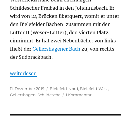
Schildescher Freibad in den Johannisbach. Er
wird von 24 Brücken überquert, womit er unter
den Bielefelder Bächen, zusammen mit der
Lutter II (Weser-Lutter), den vierten Platz
einnimmt. Er hat zwei Nebenbäche: von links
fließt der
Gellershagener Bach
zu, von rechts
der Sudbrackbach.
„Schlosshofbach“
weiterlesen
Veröffentlicht
Kategorien
11. Dezember 2019
Bielefeld-Nord
,
Bielefeld-West
,
am
zu
Gellershagen
,
Schildesche
1 Kommentar
Schlosshofbach