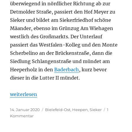
überwiegend in nördlicher Richtung ab zur
Detmolder Straße, passiert den Hof Meyer zu
Sieker und bildet am Siekerfriedhof schöne
Mäander, ebenso im Grünzug Am Wiehagen
westlich des Großmarkts. Der Unterlauf
passiert das Westfalen-Kolleg und den Monte
Scherbelino an der Brückenstraße, dann die
Siedlung Schlangenstraße und mündet am
Heeperholz in den
Baderbach
, kurz bevor
dieser in die Lutter II mündet.
„Mühlenbach (Sieker)“
weiterlesen
Veröffentlicht
Kategorien
14. Januar 2020
Bielefeld-Ost
,
Heepen
,
Sieker
1
am
zu
Kommentar
Mühlenbach
(Sieker)