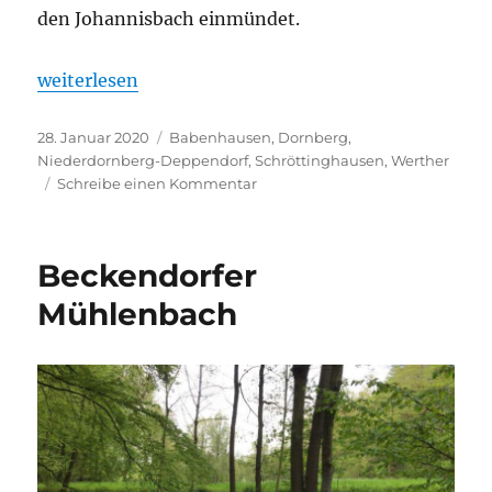
den Johannisbach einmündet.
„Schwarzbach“
weiterlesen
Veröffentlicht
Kategorien
28. Januar 2020
Babenhausen
,
Dornberg
,
am
Niederdornberg-Deppendorf
,
Schröttinghausen
,
Werther
zu
Schreibe einen Kommentar
Schwarzbach
Beckendorfer
Mühlenbach