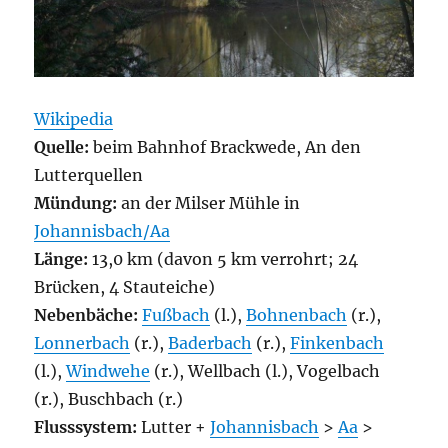
Wikipedia
Quelle:
beim Bahnhof Brackwede, An den
Lutterquellen
Mündung:
an der Milser Mühle in
Johannisbach/Aa
Länge:
13,0 km (davon 5 km verrohrt; 24
Brücken, 4 Stauteiche)
Nebenbäche:
Fußbach
(l.),
Bohnenbach
(r.),
Lonnerbach
(r.),
Baderbach
(r.),
Finkenbach
(l.),
Windwehe
(r.), Wellbach (l.), Vogelbach
(r.), Buschbach (r.)
Flusssystem:
Lutter +
Johannisbach
>
Aa
>