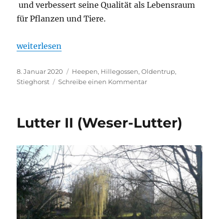
und verbessert seine Qualität als Lebensraum
für Pflanzen und Tiere.
„Oldentruper Bach mit Selhausenbach“
weiterlesen
Veröffentlicht
Kategorien
8. Januar 2020
Heepen
,
Hillegossen
,
Oldentrup
,
am
zu
Stieghorst
Schreibe einen Kommentar
Oldentruper
Bach
mit
Lutter II (Weser-Lutter)
Selhausenbach