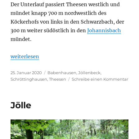
Der Unterlauf passiert Theesen westlich und
mündet knapp 700 m nordwestlich des
Köckerhofs von links in den Schwarzbach, der
300 m weiter südöstlich in den
Johannisbach
mündet.
„Beckendorfer Mühlenbach“
weiterlesen
Veröffentlicht
Kategorien
25. Januar 2020
Babenhausen
,
Jöllenbeck
,
am
zu
Schröttinghausen
,
Theesen
Schreibe einen Kommentar
Beck
Mühl
Jölle