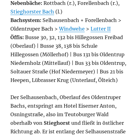
Nebenbäche:
Rottbach (r.), Forellenbach (r.),
Stieghorster Bach
(l.)
Bachsystem:
Selhausenbach + Forellenbach >
Oldentruper Bach >
Windwehe
>
Lutter II
Öffis:
Busse 30, 32, 132 bis Hillegossen Freibad
(Oberlauf) | Busse 38, 138 bis Schule
Hillegossen (Möllerhof) | Bus 131 bis Oldentrup
Niedernholz (Mittellauf) | Bus 33 bis Oldentrup,
Soltauer Straße (Hof Niedermeyer) | Bus 21 bis
Heepen, Lübrasser Krug (Unterlauf, Ölteich)
Der Selhausenbach, Oberlauf des Oldentruper
Bachs, entspringt am Hotel Eiserner Anton,
Osningstraße, also im Teutoburger Wald
oberhalb von
Stieghorst
und fließt in östlicher
Richtung ab. Er ist entlang der Selhausenstraße