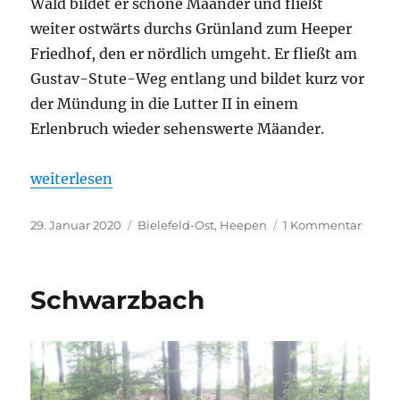
Wald bildet er schöne Mäander und fließt
weiter ostwärts durchs Grünland zum Heeper
Friedhof, den er nördlich umgeht. Er fließt am
Gustav-Stute-Weg entlang und bildet kurz vor
der Mündung in die Lutter II in einem
Erlenbruch wieder sehenswerte Mäander.
„Finkenbach“
weiterlesen
Veröffentlicht
Kategorien
zu
29. Januar 2020
Bielefeld-Ost
,
Heepen
1 Kommentar
am
Finke
Schwarzbach