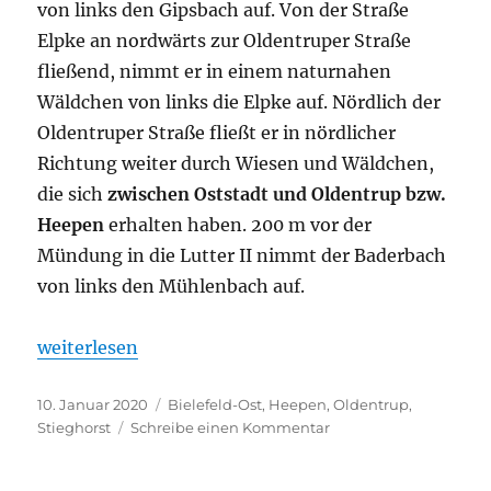
von links den Gipsbach auf. Von der Straße
Elpke an nordwärts zur Oldentruper Straße
fließend, nimmt er in einem naturnahen
Wäldchen von links die Elpke auf. Nördlich der
Oldentruper Straße fließt er in nördlicher
Richtung weiter durch Wiesen und Wäldchen,
die sich
zwischen Oststadt und Oldentrup bzw.
Heepen
erhalten haben. 200 m vor der
Mündung in die Lutter II nimmt der Baderbach
von links den Mühlenbach auf.
„Baderbach“
weiterlesen
Veröffentlicht
Kategorien
10. Januar 2020
Bielefeld-Ost
,
Heepen
,
Oldentrup
,
am
zu
Stieghorst
Schreibe einen Kommentar
Baderbach