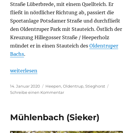
Straße Lüberbrede, mit einem Quellteich. Er
fließt in nördlicher Richtung ab, passiert die
Sportanlage Potsdamer Straße und durchfließt
den Oldentruper Park mit Stauteich. Östlich der
Kreuzung Hillegosser Straße / Heeperholz
mündet er in einen Stauteich des
Oldentruper
Bachs
.
„Stieghorster Bach“
weiterlesen
Veröffentlicht
Kategorien
14. Januar 2020
Heepen
,
Oldentrup
,
Stieghorst
am
zu
Schreibe einen Kommentar
Stieghorster
Bach
Mühlenbach (Sieker)