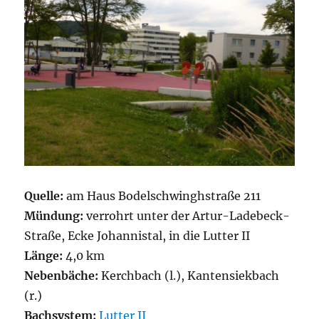
Quelle:
am Haus Bodelschwinghstraße 211
Mündung:
verrohrt unter der Artur-Ladebeck-
Straße, Ecke Johannistal, in die Lutter II
Länge:
4,0 km
Nebenbäche:
Kerchbach (l.), Kantensiekbach
(r.)
Bachsystem:
Lutter II