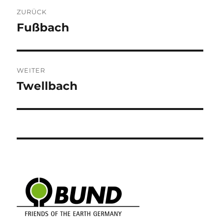
Beitragsnavigation
ZURÜCK
Fußbach
Vorheriger
Beitrag:
WEITER
Twellbach
Nächster
Beitrag: