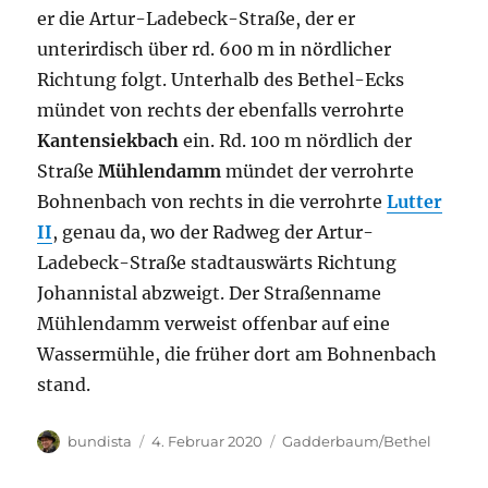
er die Artur-Ladebeck-Straße, der er
unterirdisch über rd. 600 m in nördlicher
Richtung folgt. Unterhalb des Bethel-Ecks
mündet von rechts der ebenfalls verrohrte
Kantensiekbach
ein. Rd. 100 m nördlich der
Straße
Mühlendamm
mündet der verrohrte
Bohnenbach von rechts in die verrohrte
Lutter
II
, genau da, wo der Radweg der Artur-
Ladebeck-Straße stadtauswärts Richtung
Johannistal abzweigt. Der Straßenname
Mühlendamm verweist offenbar auf eine
Wassermühle, die früher dort am Bohnenbach
stand.
Autor
Veröffentlicht
Kategorien
bundista
4. Februar 2020
Gadderbaum/Bethel
am