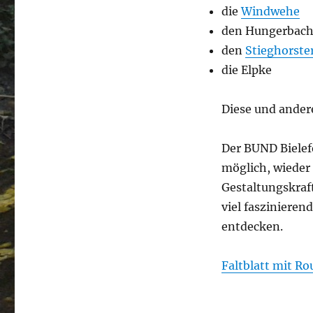
die
Windwehe
den Hungerbac
den
Stieghorste
die Elpke
Diese und ander
Der BUND Bielefe
möglich, wieder 
Gestaltungskraf
viel faszinieren
entdecken.
Faltblatt mit R