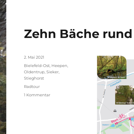
Bäche
Zehn Bäche run
Veröffentlicht
2. Mai 2021
am
Kategorien
Bielefeld-Ost
,
Heepen
,
Oldentrup
,
Sieker
,
Stieghorst
Schlagwörter
Radtour
zu
1 Kommentar
Zehn
Bäche
rund
um
Heepen