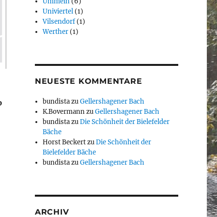
Ummeln
(6)
Univiertel
(1)
Vilsendorf
(1)
Werther
(1)
NEUESTE KOMMENTARE
bundista
zu
Gellershagener Bach
p
K.Bovermann
zu
Gellershagener Bach
bundista
zu
Die Schönheit der Bielefelder
Bäche
Horst Beckert
zu
Die Schönheit der
Bielefelder Bäche
bundista
zu
Gellershagener Bach
ARCHIV