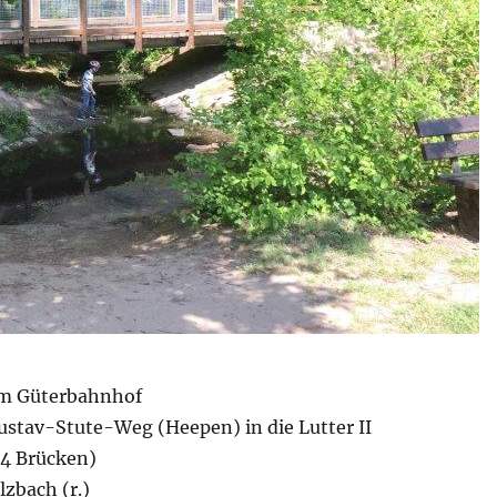
m Güterbahnhof
stav-Stute-Weg (Heepen) in die Lutter II
14 Brücken)
lzbach (r.)