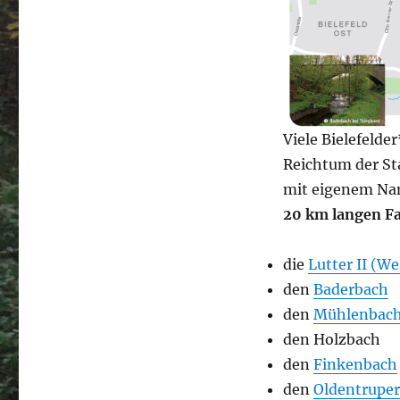
Viele Bielefelde
Reichtum der St
mit eigenem Na
20 km langen Fa
die
Lutter II (W
den
Baderbach
den
Mühlenbac
den Holzbach
den
Finkenbach
den
Oldentruper