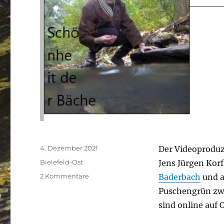
Veröffentlicht
4. Dezember 2021
Der Videoproduz
am
Kategorien
Bielefeld-Ost
Jens Jürgen Korf
zu
2 Kommentare
Baderbach
und 
Die
Puschengrün zwis
Schönheit
sind online auf 
der
Bielefelder