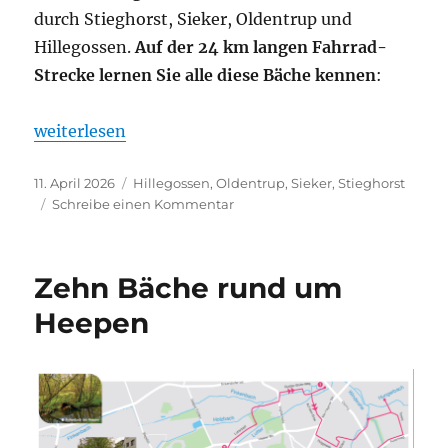
durch Stieghorst, Sieker, Oldentrup und
Hillegossen.
Auf der 24 km langen Fahrrad-
Strecke lernen Sie alle diese Bäche kennen
:
„13 Bäche rund um Stieghorst, Sieker, Hillegossen“
weiterlesen
Veröffentlicht
Kategorien
11. April 2026
Hillegossen
,
Oldentrup
,
Sieker
,
Stieghorst
am
zu
Schreibe einen Kommentar
13
Bäche
rund
Zehn Bäche rund um
um
Stieghorst,
Heepen
Sieker,
Hillegossen