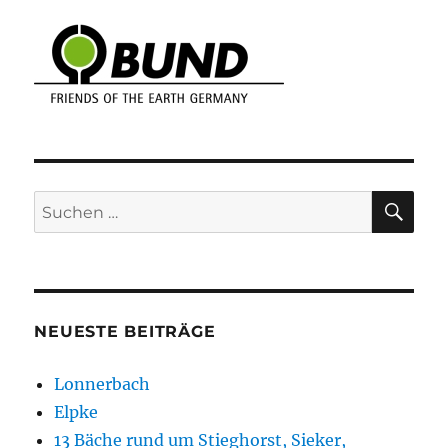
SU
Suchen
nach:
NEUESTE BEITRÄGE
Lonnerbach
Elpke
13 Bäche rund um Stieghorst, Sieker,