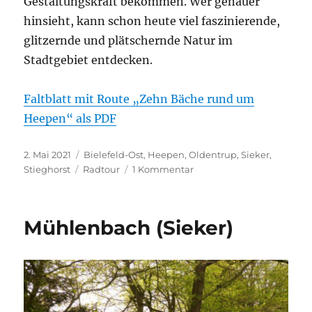
Gestaltungskraft bekommen. Wer genauer
hinsieht, kann schon heute viel faszinierende,
glitzernde und plätschernde Natur im
Stadtgebiet entdecken.
Faltblatt mit Route „Zehn Bäche rund um
Heepen“ als PDF
Veröffentlicht
Kategorien
2. Mai 2021
Bielefeld-Ost
,
Heepen
,
Oldentrup
,
Sieker
,
am
Schlagwörter
zu
Stieghorst
Radtour
1 Kommentar
Zehn
Bäche
rund
Mühlenbach (Sieker)
um
Heepen