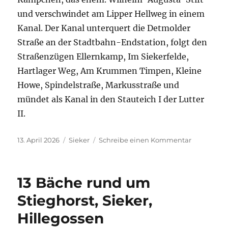
und verschwindet am Lipper Hellweg in einem
Kanal. Der Kanal unterquert die Detmolder
Straße an der Stadtbahn-Endstation, folgt den
Straßenzügen Ellernkamp, Im Siekerfelde,
Hartlager Weg, Am Krummen Timpen, Kleine
Howe, Spindelstraße, Markusstraße und
mündet als Kanal in den Stauteich I der Lutter
II.
Veröffentlicht
Kategorien
zu
13. April 2026
Sieker
Schreibe einen Kommentar
am
Lonnerbac
13 Bäche rund um
Stieghorst, Sieker,
Hillegossen