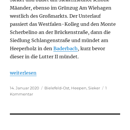
Mäander, ebenso im Grünzug Am Wiehagen
westlich des Großmarkts. Der Unterlauf
passiert das Westfalen-Kolleg und den Monte
Scherbelino an der Brückenstraße, dann die
Siedlung Schlangenstraße und mündet am
Heeperholz in den
Baderbach
, kurz bevor
dieser in die Lutter II mündet.
„Mühlenbach (Sieker)“
weiterlesen
Veröffentlicht
Kategorien
14. Januar 2020
Bielefeld-Ost
,
Heepen
,
Sieker
1
am
zu
Kommentar
Mühlenbach
(Sieker)