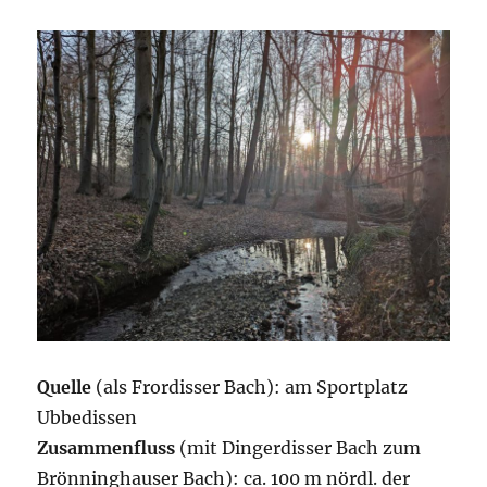
Hillegossen
Quelle
(als Frordisser Bach): am Sportplatz
Ubbedissen
Zusammenfluss
(mit Dingerdisser Bach zum
Brönninghauser Bach): ca. 100 m nördl. der