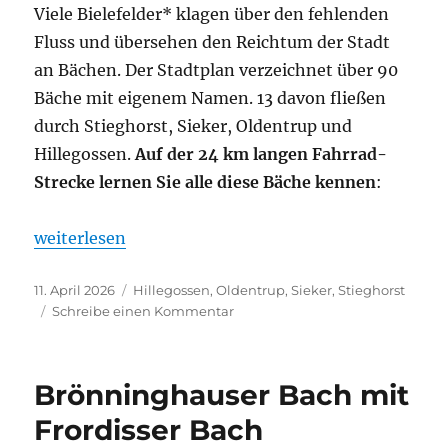
Viele Bielefelder* klagen über den fehlenden
Fluss und übersehen den Reichtum der Stadt
an Bächen. Der Stadtplan verzeichnet über 90
Bäche mit eigenem Namen. 13 davon fließen
durch Stieghorst, Sieker, Oldentrup und
Hillegossen.
Auf der 24 km langen Fahrrad-
Strecke lernen Sie alle diese Bäche kennen
:
„13 Bäche rund um Stieghorst, Sieker, Hillegossen“
weiterlesen
Veröffentlicht
Kategorien
11. April 2026
Hillegossen
,
Oldentrup
,
Sieker
,
Stieghorst
am
zu
Schreibe einen Kommentar
13
Bäche
rund
Brönninghauser Bach mit
um
Stieghorst,
Frordisser Bach
Sieker,