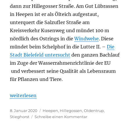
dann zur Hillegosser Straße. Am Gut Lübrassen
in Heepen ist er als Ölteich aufgestaut,
unterquert die Salzufler Straße am
Kreisverkehr Kusenweg und mündet 100 m
nördlich des Ostrings in die
Windwehe
. Diese
mündet beim Schelphof in die Lutter II. –
Die
Stadt Bielefeld untersucht
den ganzen Bachlauf
im Zuge der Wasserrahmenrichtlinie der EU
und verbessert seine Qualität als Lebensraum
für Pflanzen und Tiere.
„Oldentruper Bach mit Selhausenbach“
weiterlesen
Veröffentlicht
Kategorien
8. Januar 2020
Heepen
,
Hillegossen
,
Oldentrup
,
am
zu
Stieghorst
Schreibe einen Kommentar
Oldentruper
Bach