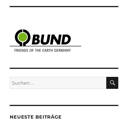
mit
Selhausenbach
SU
Suchen
nach:
NEUESTE BEITRÄGE