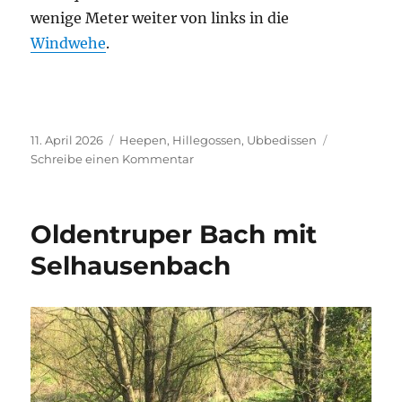
wenige Meter weiter von links in die
Windwehe
.
Veröffentlicht
Kategorien
11. April 2026
Heepen
,
Hillegossen
,
Ubbedissen
am
zu
Schreibe einen Kommentar
Brönninghauser
Bach
mit
Oldentruper Bach mit
Frordisser
Bach
Selhausenbach