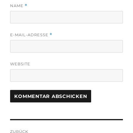
NAME
*
E-MAIL-ADRESSE
*
WEBSITE
Beitragsnavigation
ZURÜCK