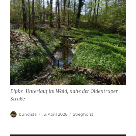
Elpke-Unterlauf im Wald, nahe der Oldentruper
Straße
Autor
Veröffentlicht
Kategorien
bundista
13. April 2026
Stieghorst
am