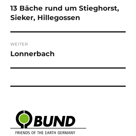
13 Bäche rund um Stieghorst,
Vorheriger
Beitrag:
Sieker, Hillegossen
WEITER
Lonnerbach
Nächster
Beitrag: