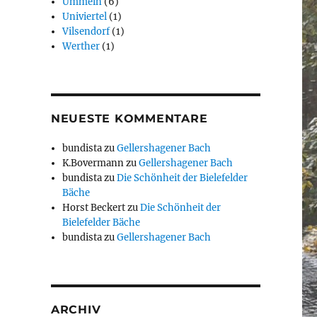
Ummeln
(6)
Univiertel
(1)
Vilsendorf
(1)
Werther
(1)
NEUESTE KOMMENTARE
bundista
zu
Gellershagener Bach
K.Bovermann
zu
Gellershagener Bach
bundista
zu
Die Schönheit der Bielefelder
Bäche
Horst Beckert
zu
Die Schönheit der
Bielefelder Bäche
bundista
zu
Gellershagener Bach
ARCHIV