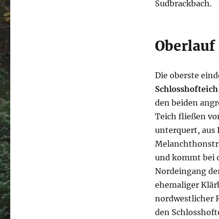
Sudbrackbach.
Oberlauf
Die oberste eind
Schlosshofteich
den beiden angr
Teich fließen v
unterquert, aus
Melanchthonstra
und kommt bei d
Nordeingang der
ehemaliger Klärb
nordwestlicher 
den Schlosshofte