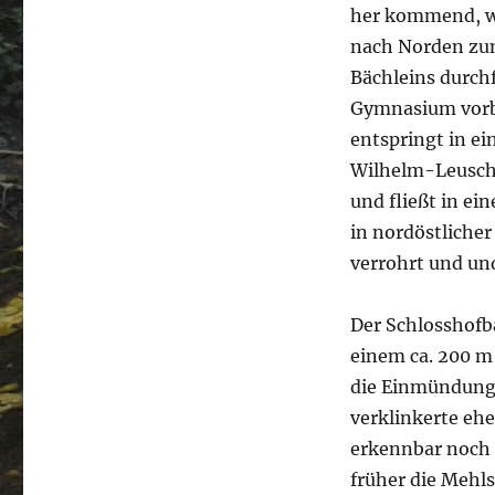
her kommend, w
nach Norden zum
Bächleins durc
Gymnasium vorbei
entspringt in e
Wilhelm-Leusch
und fließt in e
in nordöstlicher
verrohrt und un
Der Schlosshofb
einem ca. 200 m
die Einmündung 
verklinkerte eh
erkennbar noch 
früher die Mehl