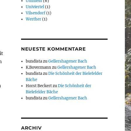
Ummeln
(6)
Univiertel
(1)
Vilsendorf
(1)
Werther
(1)
NEUESTE KOMMENTARE
it
m
bundista
zu
Gellershagener Bach
K.Bovermann
zu
Gellershagener Bach
bundista
zu
Die Schönheit der Bielefelder
Bäche
)
Horst Beckert
zu
Die Schönheit der
Bielefelder Bäche
bundista
zu
Gellershagener Bach
ARCHIV