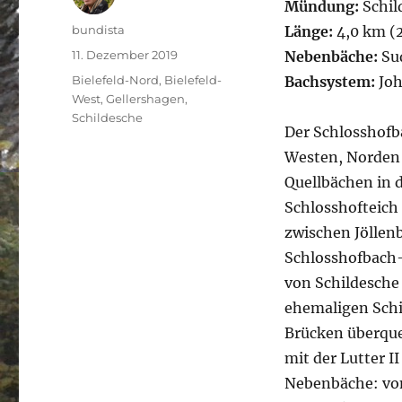
Mündung:
Schil
Autor
bundista
Länge:
4,0 km (2
Veröffentlicht
11. Dezember 2019
Nebenbäche:
Su
am
Kategorien
Bielefeld-Nord
,
Bielefeld-
Bachsystem:
Joh
West
,
Gellershagen
,
Schildesche
Der Schlosshofb
Westen, Norden u
Quellbächen in 
Schlosshofteich
zwischen Jöllen
Schlosshofbach
von Schildesche
ehemaligen Schi
Brücken überque
mit der Lutter I
Nebenbäche: von