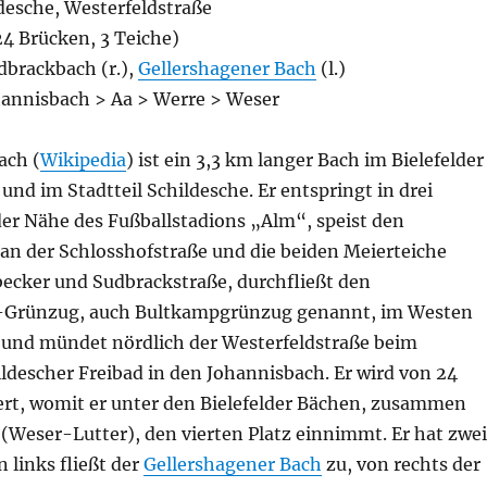
desche, Westerfeldstraße
4 Brücken, 3 Teiche)
dbrackbach (r.),
Gellershagener Bach
(l.)
annisbach > Aa > Werre > Weser
ach (
Wikipedia
) ist ein 3,3 km langer Bach im Bielefelder
nd im Stadtteil Schildesche. Er entspringt in drei
der Nähe des Fußballstadions „Alm“, speist den
 an der Schlosshofstraße und die beiden Meierteiche
becker und Sudbrackstraße, durchfließt den
-Grünzug, auch Bultkampgrünzug genannt, im Westen
 und mündet nördlich der Westerfeldstraße beim
ldescher Freibad in den Johannisbach. Er wird von 24
rt, womit er unter den Bielefelder Bächen, zusammen
I (Weser-Lutter), den vierten Platz einnimmt. Er hat zwei
 links fließt der
Gellershagener Bach
zu, von rechts der