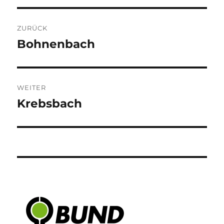
Beitragsnavigation
ZURÜCK
Bohnenbach
Vorheriger
Beitrag:
WEITER
Krebsbach
Nächster
Beitrag: