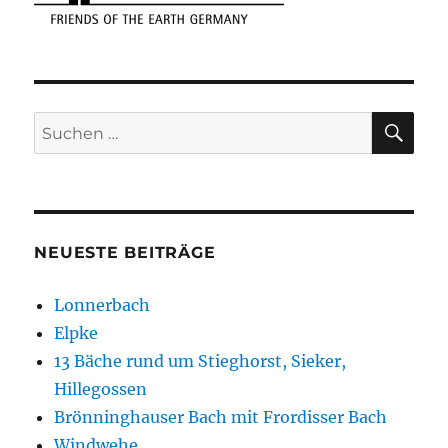
SU
Suchen
nach:
NEUESTE BEITRÄGE
Lonnerbach
Elpke
13 Bäche rund um Stieghorst, Sieker,
Hillegossen
Brönninghauser Bach mit Frordisser Bach
Windwehe