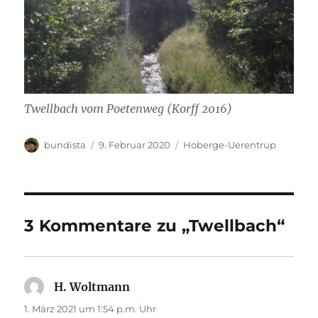
Twellbach vom Poetenweg (Korff 2016)
Autor
Veröffentlicht
Kategorien
bundista
9. Februar 2020
Hoberge-Uerentrup
am
3 Kommentare zu „Twellbach“
H. Woltmann
sagt:
1. März 2021 um 1:54 p.m. Uhr