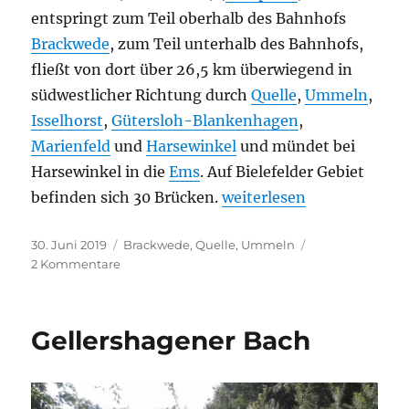
entspringt zum Teil oberhalb des Bahnhofs
Brackwede
, zum Teil unterhalb des Bahnhofs,
fließt von dort über 26,5 km überwiegend in
südwestlicher Richtung durch
Quelle
,
Ummeln
,
Isselhorst
,
Gütersloh-Blankenhagen
,
Marienfeld
und
Harsewinkel
und mündet bei
Harsewinkel in die
Ems
. Auf Bielefelder Gebiet
„Lutter I (Ems-Lutter)“
befinden sich 30 Brücken.
weiterlesen
Veröffentlicht
Kategorien
30. Juni 2019
Brackwede
,
Quelle
,
Ummeln
am
zu
2 Kommentare
Lutter
I
(Ems-
Gellershagener Bach
Lutter)