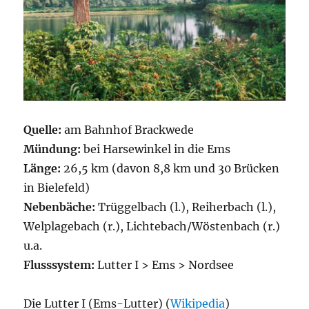
Quel
le:
am Bahnhof Brackwede
Mündung:
bei Harsewinkel in die Ems
Länge:
26,5 km (davon 8,8 km und 30 Brücken
in Bielefeld)
Nebenbäche:
Trüggelbach (l.), Reiherbach (l.),
Welplagebach (r.), Lichtebach/Wöstenbach (r.)
u.a.
Flusssystem:
Lutter I > Ems > Nordsee
Die Lutter I (Ems-Lutter) (
Wikipedia
)