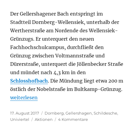
Der Gellershagener Bach entspringt im
Stadtteil Dornberg-Wellensiek, unterhalb der
Wertherstraße am Nordende des Wellensiek-
Grünzugs. Er unterquert den neuen
Fachhochschulcampus, durchfließt den
Grünzug zwischen Voltmannstraße und
Dürerstraße, unterquert die Jöllenbecker Straße
und mündet nach 4,3 km in den
Schlosshofbach
. Die Mündung liegt etwa 200 m
östlich der Nobelstraße im Bultkamp-Grünzug.
„Gellershagener Bach“
weiterlesen
Veröffentlicht
Kategorien
17. August 2017
Dornberg
,
Gellershagen
,
Schildesche
,
am
Schlagwörter
zu
Univiertel
Aktionen
4 Kommentare
Gellershagener
Bach