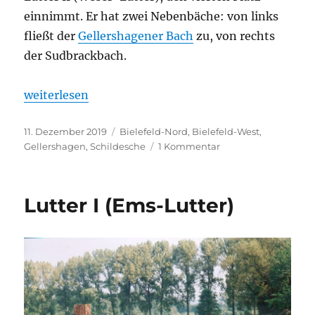
einnimmt. Er hat zwei Nebenbäche: von links
fließt der
Gellershagener Bach
zu, von rechts
der Sudbrackbach.
„Schlosshofbach“
weiterlesen
Veröffentlicht
Kategorien
11. Dezember 2019
Bielefeld-Nord
,
Bielefeld-West
,
am
zu
Gellershagen
,
Schildesche
1 Kommentar
Schlosshofbach
Lutter I (Ems-Lutter)