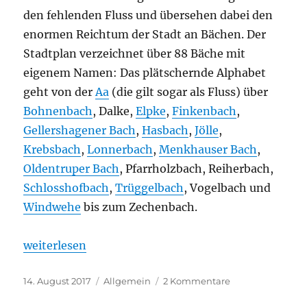
den fehlenden Fluss und übersehen dabei den
enormen Reichtum der Stadt an Bächen. Der
Stadtplan verzeichnet über 88 Bäche mit
eigenem Namen: Das plätschernde Alphabet
geht von der
Aa
(die gilt sogar als Fluss) über
Bohnenbach
, Dalke,
Elpke
,
Finkenbach
,
Gellershagener Bach
,
Hasbach
,
Jölle
,
Krebsbach
,
Lonnerbach
,
Menkhauser Bach
,
Oldentruper Bach
, Pfarrholzbach, Reiherbach,
Schlosshofbach
,
Trüggelbach
, Vogelbach und
Windwehe
bis zum Zechenbach.
„Bielefeld liegt doch am Wasser!“
weiterlesen
Veröffentlicht
Kategorien
zu
14. August 2017
Allgemein
2 Kommentare
am
Bielefeld