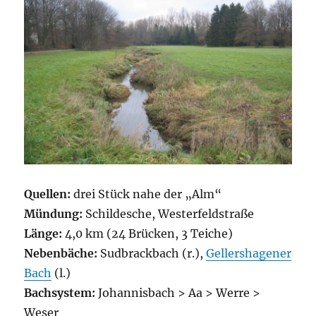
Quellen:
drei Stück nahe der „Alm“
Mündung:
Schildesche, Westerfeldstraße
Länge:
4,0 km (24 Brücken, 3 Teiche)
Nebenbäche:
Sudbrackbach (r.),
Gellershagener
Bach
(l.)
Bachsystem:
Johannisbach > Aa > Werre >
Weser